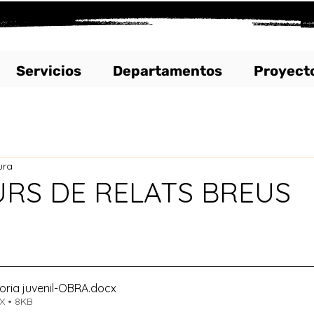
Servicios
Departamentos
Proyect
ura
RS DE RELATS BREUS
oria juvenil-OBRA
.docx
X • 8KB