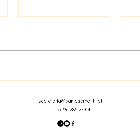
eTwi
Concurso ¿Qué es un Rey
para ti?
secretaria@sanjosemont.net
Tfno: 96 285 27 04