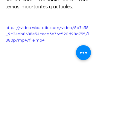
temas importantes y actuales.
https://video.wixstatic.com/video/8a7c38
_9c24ab8688e54ceca3e36c520d98a755/1
080p/mp4/file.mp4
Novedades
Ver todo
Entradas recientes