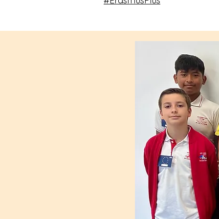
#ErasmusPlus