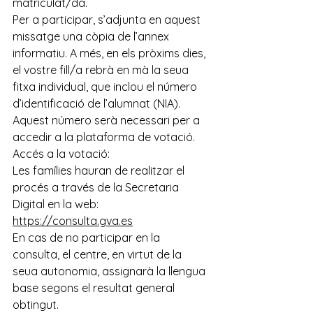
matriculat/da.
Per a participar, s’adjunta en aquest 
missatge una còpia de l’annex 
informatiu. A més, en els pròxims dies, 
el vostre fill/a rebrà en mà la seua 
fitxa individual, que inclou el número 
d’identificació de l’alumnat (NIA). 
Aquest número serà necessari per a 
accedir a la plataforma de votació.
Accés a la votació:
Les famílies hauran de realitzar el 
procés a través de la Secretaria 
Digital en la web: 
https://consulta.gva.es
En cas de no participar en la 
consulta, el centre, en virtut de la 
seua autonomia, assignarà la llengua 
base segons el resultat general 
obtingut.