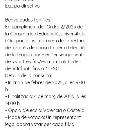
Equipo directivo
------
Benvolgudes famílies,
En compliment de l’Ordre 2/2025 de 
la Conselleria d’Educació, Universitats 
i Ocupació, us informem de l’obertura 
del procés de consulta per a l’elecció 
de la llengua base en l’ensenyament 
dels vostres fills/es matriculats des 
de 3r Infantil fins a 3r ESO.
Detalls de la consulta: 
• Inici: 25 de febrer de 2025, a les 9:00 
h. 
• Finalització: 4 de març de 2025, a les 
14:00 h. 
• Opció d’elecció: Valencià o Castellà. 
• Mode de votació: Un representant 
legal podrà votar per cada fill/a 