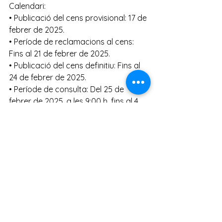
Calendari: 
• Publicació del cens provisional: 17 de 
febrer de 2025. 
• Període de reclamacions al cens: 
Fins al 21 de febrer de 2025. 
• Publicació del cens definitiu: Fins al 
24 de febrer de 2025. 
• Període de consulta: Del 25 de 
febrer de 2025, a les 9:00 h, fins al 4 
de març de 2025, a les 14:00 h.
Per a qualsevol dubte o incidència, 
podeu contactar amb el centre 
mitjançant els canals habituals, 
Esemtia o correu electrònic.
Atentament,
Equip directiu
Novedades